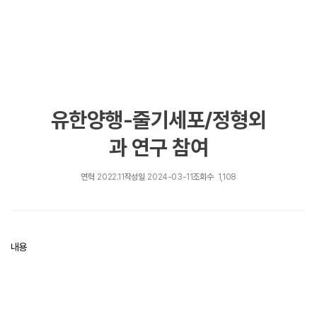
유한양행-줄기세포/정형외
과 연구 참여
연혁
2022.11
작성일
2024-03-11
조회수
1,108
내용