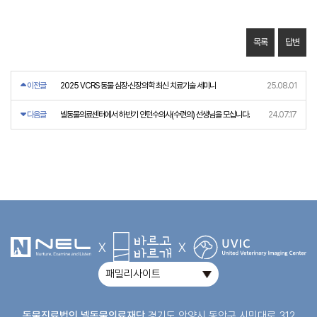
목록
답변
이전글
2025 VCRS 동물 심장·신장의학 최신 치료기술 세미나
25.08.01
다음글
넬동물의료센터에서 하반기 인턴수의사(수련의) 선생님을 모십니다.
24.07.17
X
X
패밀리사이트
동물진료법인 넬동물의료재단
경기도 안양시 동안구 시민대로 312